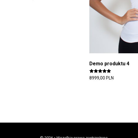
Demo produktu 4
Rated
8999,00
PLN
5.00
out of 5