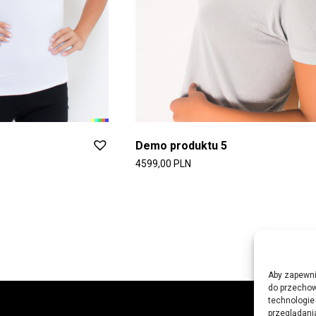
Demo produktu 5
4599,00
PLN
Aby zapewnić
do przechow
technologie
przeglądania